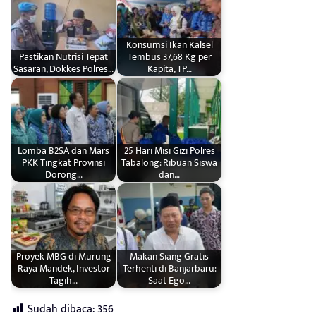
Konsumsi Ikan Kalsel
Pastikan Nutrisi Tepat
Tembus 37,68 Kg per
Sasaran, Dokkes Polres…
Kapita, TP…
Lomba B2SA dan Mars
25 Hari Misi Gizi Polres
PKK Tingkat Provinsi
Tabalong: Ribuan Siswa
Dorong…
dan…
Proyek MBG di Murung
Makan Siang Gratis
Raya Mandek, Investor
Terhenti di Banjarbaru:
Tagih…
Saat Ego…
Sudah dibaca:
356