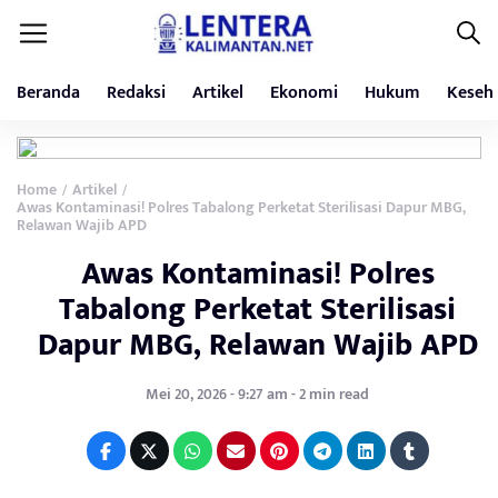
Beranda
Redaksi
Artikel
Ekonomi
Hukum
Keseh
Home
Artikel
/
/
Awas Kontaminasi! Polres Tabalong Perketat Sterilisasi Dapur MBG,
Relawan Wajib APD
Awas Kontaminasi! Polres
Tabalong Perketat Sterilisasi
Dapur MBG, Relawan Wajib APD
Mei 20, 2026 - 9:27 am - 2 min read