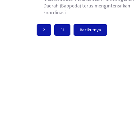
Daerah (Bappeda) terus mengintensifkan
koordinasi…
Paginasi
2
31
Berikutnya
pos