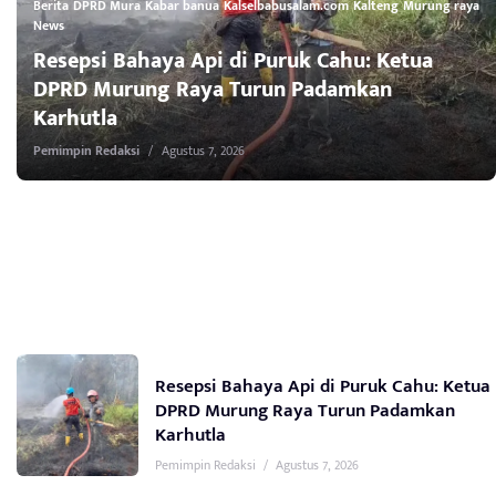
Berita
DPRD Mura
Kabar banua
Kalselbabusalam.com
Kalteng
Murung raya
News
Resepsi Bahaya Api di Puruk Cahu: Ketua
DPRD Murung Raya Turun Padamkan
Karhutla
Pemimpin Redaksi
/
Agustus 7, 2026
Resepsi Bahaya Api di Puruk Cahu: Ketua
DPRD Murung Raya Turun Padamkan
Karhutla
Pemimpin Redaksi
/
Agustus 7, 2026