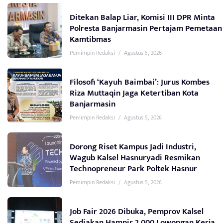
Ditekan Balap Liar, Komisi III DPR Minta
Polresta Banjarmasin Pertajam Pemetaan
Kamtibmas
Pemimpin Redaksi
/
Agustus 5, 2026
Filosofi ‘Kayuh Baimbai’: Jurus Kombes
Riza Muttaqin Jaga Ketertiban Kota
Banjarmasin
Pemimpin Redaksi
/
Agustus 5, 2026
Dorong Riset Kampus Jadi Industri,
Wagub Kalsel Hasnuryadi Resmikan
Technopreneur Park Poltek Hasnur
Pemimpin Redaksi
/
Agustus 5, 2026
Job Fair 2026 Dibuka, Pemprov Kalsel
Sediakan Hampir 2.000 Lowongan Kerja