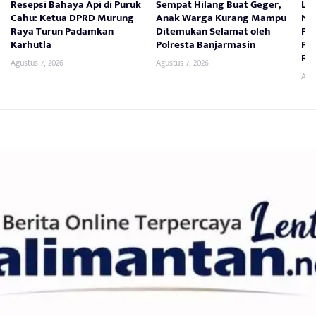
Resepsi Bahaya Api di Puruk
Sempat Hilang Buat Geger,
La
Cahu: Ketua DPRD Murung
Anak Warga Kurang Mampu
Nas
Raya Turun Padamkan
Ditemukan Selamat oleh
Pe
Karhutla
Polresta Banjarmasin
Pr
Re
Agustus 7, 2026
Agustus 7, 2026
Agus