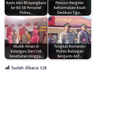
Kado Hari Bhayangkara
Pensiun Bergelar
ke-80: 58 Personel
Kehormatan: Kisah
Polres…
Dedikasi Tiga…
Mudik Aman di
Tongkat Komando
Balangan: Dari Cek
Polres Balangan
Kesehatan Hingga…
Berganti: Arif…
Sudah dibaca:
528