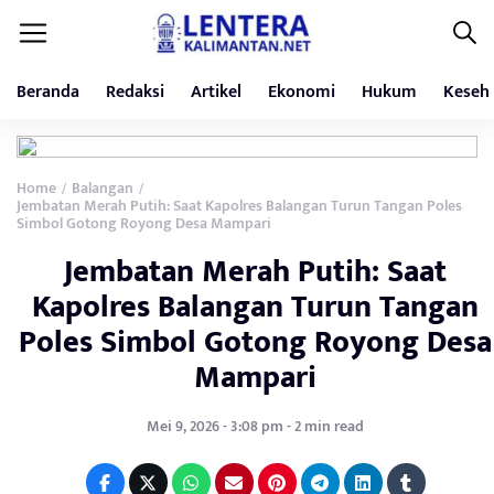
Beranda
Redaksi
Artikel
Ekonomi
Hukum
Keseh
Home
Balangan
/
/
Jembatan Merah Putih: Saat Kapolres Balangan Turun Tangan Poles
Simbol Gotong Royong Desa Mampari
Jembatan Merah Putih: Saat
Kapolres Balangan Turun Tangan
Poles Simbol Gotong Royong Desa
Mampari
Mei 9, 2026 - 3:08 pm - 2 min read