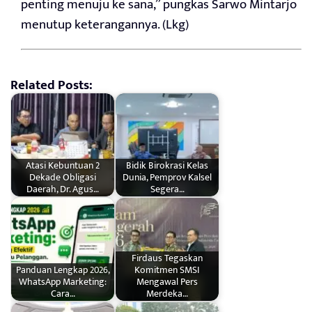
penting menuju ke sana,” pungkas Sarwo Mintarjo
menutup keterangannya. (Lkg)
Related Posts:
Atasi Kebuntuan 2
Bidik Birokrasi Kelas
Dekade Obligasi
Dunia, Pemprov Kalsel
Daerah, Dr. Agus…
Segera…
Firdaus Tegaskan
Panduan Lengkap 2026,
Komitmen SMSI
WhatsApp Marketing:
Mengawal Pers
Cara…
Merdeka…