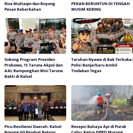
Riza Muttaqin dan Boyong
PEKAN BERUNTUN DI TENGAH
Pesan Keberkahan
MUSIM KERING
Sokong Program Presiden
Taruhan Nyawa di Bak Terbuka:
Prabowo, 15 Taruna Akpol dan
Polisi Banjarbaru Ambil
AAL Rampungkan Misi Taruna
Tindakan Tegas
Bakti di Kalsel
Picu Resiliensi Daerah: Kalsel
Resepsi Bahaya Api di Puruk
Boyong 60 Pejabat Belajar
Cahu: Ketua DPRD Murung