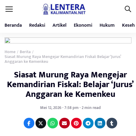
Beranda
Redaksi
Artikel
Ekonomi
Hukum
Keseh
Home
Berita
/
/
Siasat Murung Raya Mengejar Kemandirian Fiskal: Belajar ‘Jurus’
Anggaran ke Kemenkeu
Siasat Murung Raya Mengejar
Kemandirian Fiskal: Belajar ‘Jurus’
Anggaran ke Kemenkeu
Mei 12, 2026 - 7:58 pm - 2 min read