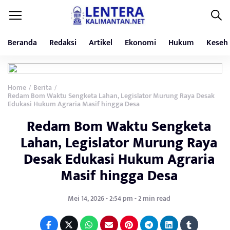
Beranda
Redaksi
Artikel
Ekonomi
Hukum
Keseh
Home
Berita
/
/
Redam Bom Waktu Sengketa Lahan, Legislator Murung Raya Desak
Edukasi Hukum Agraria Masif hingga Desa
Redam Bom Waktu Sengketa
Lahan, Legislator Murung Raya
Desak Edukasi Hukum Agraria
Masif hingga Desa
Mei 14, 2026 - 2:54 pm - 2 min read