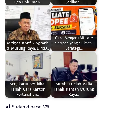
Tiga Dokumen…
Jadikan…
Cara Menjadi Affiliate
Mitigasi Konflik Agraria
Shopee yang Sukses:
di Murung Raya, DPRD…
Strategi…
Sengkarut Sertifikat
Sumbat Celah Mafia
Tanah: Cara Kantor
Tanah, Kantah Murung
Pertanahan…
Raya…
Sudah dibaca:
378