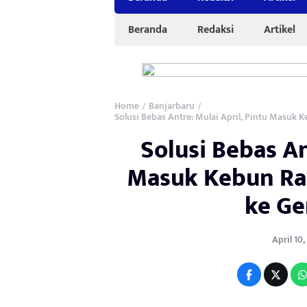
Beranda
Redaksi
Artikel
Home
Banjarbaru
/
/
Solusi Bebas Antre: Mulai April, Pintu Masuk
Solusi Bebas An
Masuk Kebun Ra
ke Ge
April 10,