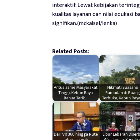
interaktif. Lewat kebijakan terinte
kualitas layanan dan nilai edukasi
signifikan.(mckalsel/lenka)
Related Posts:
Antusiasme Masyarakat
Nikmati Suasana
Tinggi, Kebun Raya
Ramadan di Ruang
Banua Tarik…
Terbuka, Kebun Ray
Dari VR 360 hingga Rute
Libur Lebaran Diser
Internasional:
Wisatawan, Kapolre