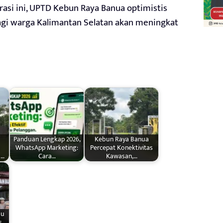
grasi ini, UPTD Kebun Raya Banua optimistis
 bagi warga Kalimantan Selatan akan meningkat
Panduan Lengkap 2026,
Kebun Raya Banua
WhatsApp Marketing:
Percepat Konektivitas
a…
Cara…
Kawasan,…
bu
s