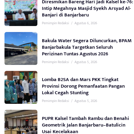
Diresmikan Bareng Hari Jadi Kalsel ke-76:
Intip Megahnya Masjid Syekh Arsyad Al-
Banjari di Banjarbaru
Pemimpin Redaksi
/
Agustus 6, 2026
Bakula Water Segera Diluncurkan, BPAM
Banjarbakula Targetkan Seluruh
Perizinan Tuntas Agustus 2026
Pemimpin Redaksi
/
Agustus 5, 2026
Lomba B2SA dan Mars PKK Tingkat
Provinsi Dorong Pemanfaatan Pangan
Lokal Cegah Stunting
Pemimpin Redaksi
/
Agustus 5, 2026
PUPR Kalsel Tambah Rambu dan Benahi
Geometrik Jalan Banjarbaru–Batulicin
Usai Kecelakaan