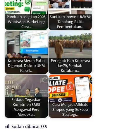
Panduan Lengkap 2026,
Suntikan Inovasi UMKM:
WhatsApp Marketing:
Tabalong Bidik
Cara…
Pembentukan…
Koperasi Merah Putih
Peringati Hari Koperasi
Digenjot, Diskop UKM
ke-79, Pemkab
Kalsel…
Kotabaru…
Firdaus Tegaskan
Komitmen SMSI
Cara Menjadi Affiliate
Mengawal Pers
Shopee yang Sukses:
Merdeka…
Strategi…
Sudah dibaca:
355