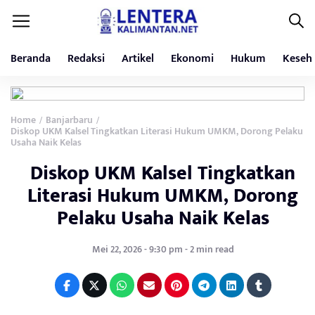
Beranda
Redaksi
Artikel
Ekonomi
Hukum
Keseh
Home
Banjarbaru
/
/
Diskop UKM Kalsel Tingkatkan Literasi Hukum UMKM, Dorong Pelaku
Usaha Naik Kelas
Diskop UKM Kalsel Tingkatkan
Literasi Hukum UMKM, Dorong
Pelaku Usaha Naik Kelas
Mei 22, 2026 - 9:30 pm - 2 min read