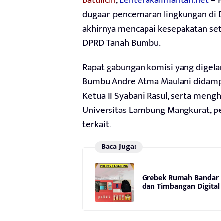
Batulicin
,
Lenterakalimantan.net
– 
dugaan pencemaran lingkungan di 
akhirnya mencapai kesepakatan sete
DPRD Tanah Bumbu.
Rapat gabungan komisi yang digela
Bumbu Andre Atma Maulani didampi
Ketua II Syabani Rasul, serta men
Universitas Lambung Mangkurat, p
terkait.
Baca Juga:
Grebek Rumah Bandar N
dan Timbangan Digital