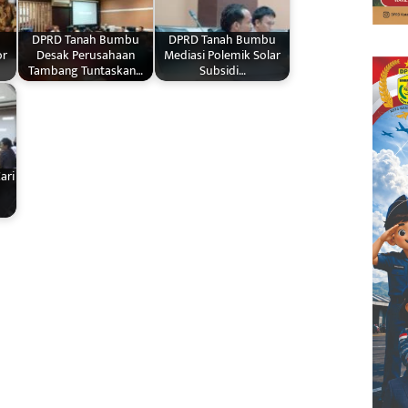
DPRD Tanah Bumbu
DPRD Tanah Bumbu
or
Desak Perusahaan
Mediasi Polemik Solar
Tambang Tuntaskan…
Subsidi…
ari