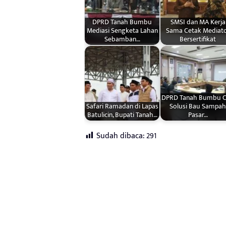
DPRD Tanah Bumbu
SMSI dan MA Kerja
Mediasi Sengketa Lahan
Sama Cetak Mediat
Sebamban…
Bersertifikat
DPRD Tanah Bumbu C
Safari Ramadan di Lapas
Solusi Bau Sampah
Batulicin, Bupati Tanah…
Pasar…
Sudah dibaca:
291