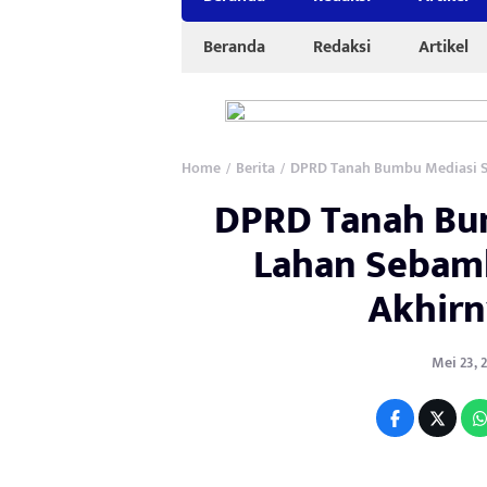
Beranda
Redaksi
Artikel
Home
Berita
DPRD Tanah Bumbu Mediasi Se
/
/
DPRD Tanah Bu
Lahan Sebamb
Akhirn
Mei 23, 