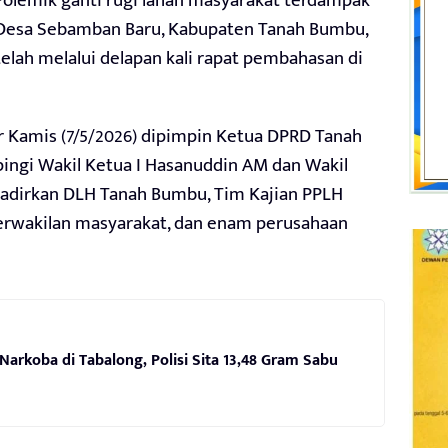
Polemik ganti rugi lahan masyarakat terdampak
Desa Sebamban Baru, Kabupaten Tanah Bumbu,
lah melalui delapan kali rapat pembahasan di
r Kamis (7/5/2026) dipimpin Ketua DPRD Tanah
ngi Wakil Ketua I Hasanuddin AM dan Wakil
ghadirkan DLH Tanah Bumbu, Tim Kajian PPLH
erwakilan masyarakat, dan enam perusahaan
arkoba di Tabalong, Polisi Sita 13,48 Gram Sabu