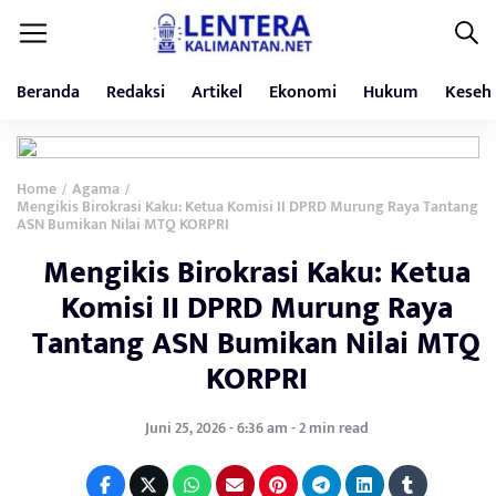
Beranda
Redaksi
Artikel
Ekonomi
Hukum
Keseh
Home
Agama
/
/
Mengikis Birokrasi Kaku: Ketua Komisi II DPRD Murung Raya Tantang
ASN Bumikan Nilai MTQ KORPRI
Mengikis Birokrasi Kaku: Ketua
Komisi II DPRD Murung Raya
Tantang ASN Bumikan Nilai MTQ
KORPRI
Juni 25, 2026 - 6:36 am - 2 min read