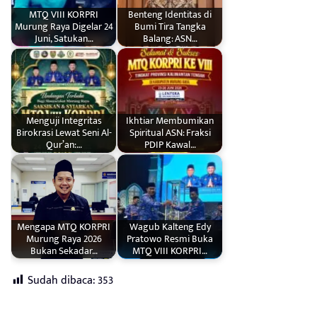
MTQ VIII KORPRI
Benteng Identitas di
Murung Raya Digelar 24
Bumi Tira Tangka
Juni, Satukan…
Balang: ASN…
Menguji Integritas
Ikhtiar Membumikan
Birokrasi Lewat Seni Al-
Spiritual ASN: Fraksi
Qur’an:…
PDIP Kawal…
Mengapa MTQ KORPRI
Wagub Kalteng Edy
Murung Raya 2026
Pratowo Resmi Buka
Bukan Sekadar…
MTQ VIII KORPRI…
Sudah dibaca:
353