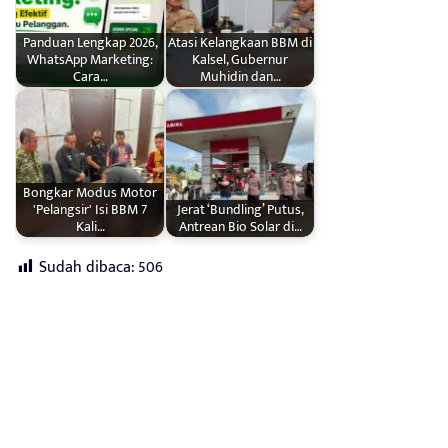
Panduan Lengkap 2026,
Atasi Kelangkaan BBM di
WhatsApp Marketing:
Kalsel, Gubernur
Cara…
Muhidin dan…
Bongkar Modus Motor
'Pelangsir' Isi BBM 7
Jerat ‘Bundling’ Putus,
Kali…
Antrean Bio Solar di…
Sudah dibaca:
506