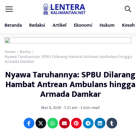
Beranda
Redaksi
Artikel
Ekonomi
Hukum
Keseh
Home
Berita
/
/
Nyawa Taruhannya: SPBU Dilarang Hambat Antrean Ambulans hingga
Armada Damkar
Nyawa Taruhannya: SPBU Dilarang
Hambat Antrean Ambulans hingga
Armada Damkar
Mei 9, 2026 - 7:31 am - 2 min read