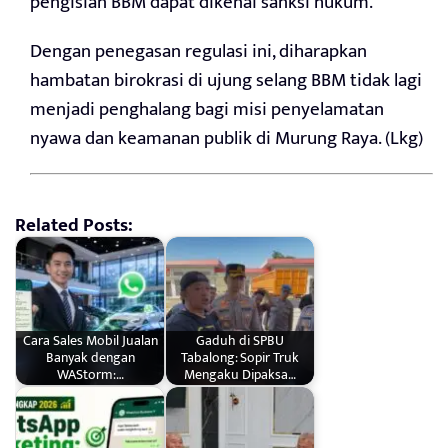
pengisian BBM dapat dikenai sanksi hukum.
Dengan penegasan regulasi ini, diharapkan
hambatan birokrasi di ujung selang BBM tidak lagi
menjadi penghalang bagi misi penyelamatan
nyawa dan keamanan publik di Murung Raya. (Lkg)
Related Posts:
Cara Sales Mobil Jualan
Gaduh di SPBU
Banyak dengan
Tabalong: Sopir Truk
WAStorm:…
Mengaku Dipaksa…