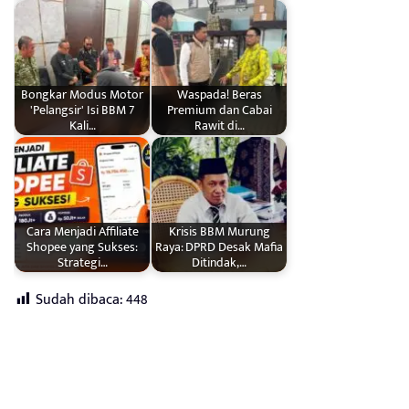
Bongkar Modus Motor
Waspada! Beras
'Pelangsir' Isi BBM 7
Premium dan Cabai
Kali…
Rawit di…
Cara Menjadi Affiliate
Krisis BBM Murung
Shopee yang Sukses:
Raya: DPRD Desak Mafia
Strategi…
Ditindak,…
Sudah dibaca:
448