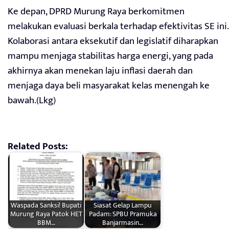
Ke depan, DPRD Murung Raya berkomitmen
melakukan evaluasi berkala terhadap efektivitas SE ini.
Kolaborasi antara eksekutif dan legislatif diharapkan
mampu menjaga stabilitas harga energi, yang pada
akhirnya akan menekan laju inflasi daerah dan
menjaga daya beli masyarakat kelas menengah ke
bawah.(Lkg)
Related Posts:
Waspada Sanksi! Bupati
Siasat Gelap Lampu
Murung Raya Patok HET
Padam: SPBU Pramuka
BBM…
Banjarmasin…