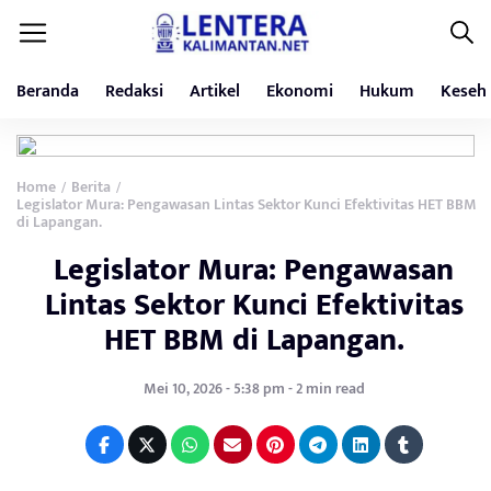
Beranda
Redaksi
Artikel
Ekonomi
Hukum
Keseh
Home
Berita
/
/
Legislator Mura: Pengawasan Lintas Sektor Kunci Efektivitas HET BBM
di Lapangan.
Legislator Mura: Pengawasan
Lintas Sektor Kunci Efektivitas
HET BBM di Lapangan.
Mei 10, 2026 - 5:38 pm - 2 min read