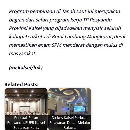
Program pembinaan di Tanah Laut ini merupakan
bagian dari safari program kerja TP Posyandu
Provinsi Kalsel yang dijadwalkan menyisir seluruh
kabupaten/kota di Bumi Lambung Mangkurat, demi
memastikan enam SPM mendarat dengan mulus di
masyarakat.
(mckalsel/lnk)
Related Posts:
Perkuat Peran
Dinkes Kalsel Perkuat
Posyandu, PUPR Kalsel
Pelayanan Dasar Melalui
Sosialisasikan…
Rakor…