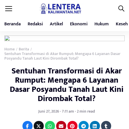
Beranda
Redaksi
Artikel
Ekonomi
Hukum
Keseh
Home
Berita
/
/
Sentuhan Transformasi di Akar Rumput: Mengapa 6 Layanan Dasar
Posyandu Tanah Laut Kini Dirombak Total?
Sentuhan Transformasi di Akar
Rumput: Mengapa 6 Layanan
Dasar Posyandu Tanah Laut Kini
Dirombak Total?
Juni 27, 2026 - 7:11 am - 2 min read