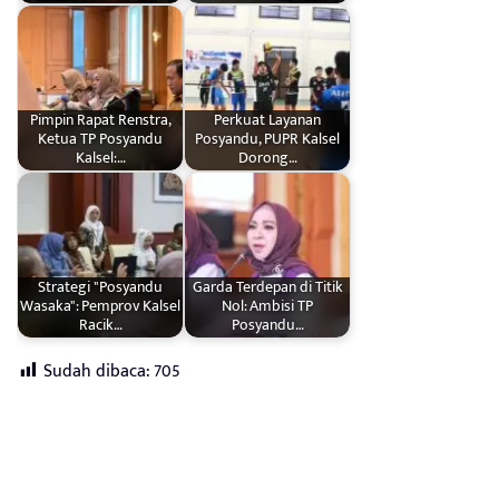
Pimpin Rapat Renstra,
Perkuat Layanan
Ketua TP Posyandu
Posyandu, PUPR Kalsel
Kalsel:…
Dorong…
Strategi "Posyandu
Garda Terdepan di Titik
Wasaka": Pemprov Kalsel
Nol: Ambisi TP
Racik…
Posyandu…
Sudah dibaca:
705