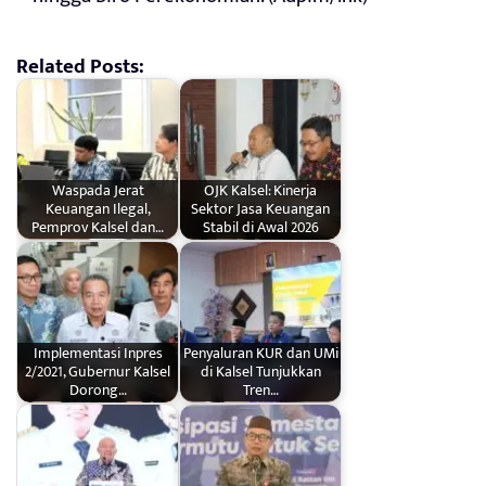
Related Posts:
Waspada Jerat
OJK Kalsel: Kinerja
Keuangan Ilegal,
Sektor Jasa Keuangan
Pemprov Kalsel dan…
Stabil di Awal 2026
Implementasi Inpres
Penyaluran KUR dan UMi
2/2021, Gubernur Kalsel
di Kalsel Tunjukkan
Dorong…
Tren…