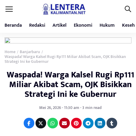
Beranda
Redaksi
Artikel
Ekonomi
Hukum
Keseh
Home
Banjarbaru
/
/
Waspada! Warga Kalsel Rugi Rp111 Miliar Akibat Scam, OJK Bisikkan
Strategi Ini ke Gubernur
Waspada! Warga Kalsel Rugi Rp111
Miliar Akibat Scam, OJK Bisikkan
Strategi Ini ke Gubernur
Mei 26, 2026 - 11:30 am - 3 min read