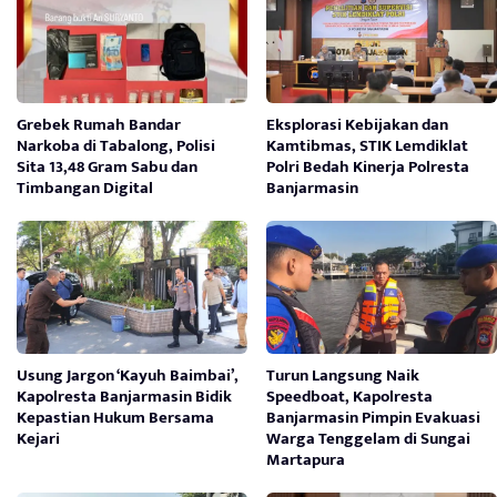
Grebek Rumah Bandar
Eksplorasi Kebijakan dan
Narkoba di Tabalong, Polisi
Kamtibmas, STIK Lemdiklat
Sita 13,48 Gram Sabu dan
Polri Bedah Kinerja Polresta
Timbangan Digital
Banjarmasin
Usung Jargon ‘Kayuh Baimbai’,
Turun Langsung Naik
Kapolresta Banjarmasin Bidik
Speedboat, Kapolresta
Kepastian Hukum Bersama
Banjarmasin Pimpin Evakuasi
Kejari
Warga Tenggelam di Sungai
Martapura