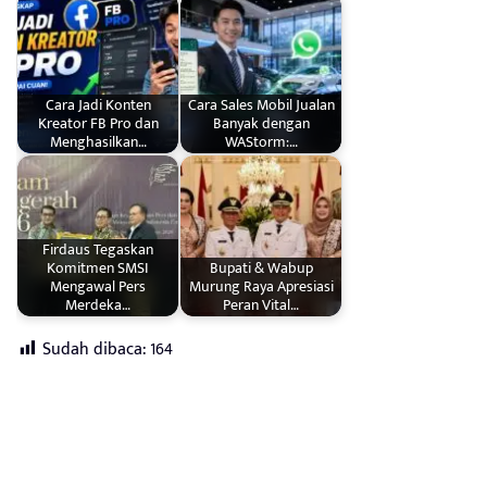
Cara Jadi Konten
Cara Sales Mobil Jualan
Kreator FB Pro dan
Banyak dengan
Menghasilkan…
WAStorm:…
Firdaus Tegaskan
Komitmen SMSI
Bupati & Wabup
Mengawal Pers
Murung Raya Apresiasi
Merdeka…
Peran Vital…
Sudah dibaca:
164