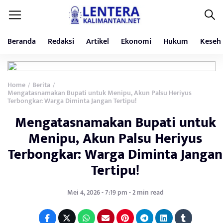
Beranda
Redaksi
Artikel
Ekonomi
Hukum
Keseh
Home
Berita
/
/
Mengatasnamakan Bupati untuk Menipu, Akun Palsu Heriyus
Terbongkar: Warga Diminta Jangan Tertipu!
Mengatasnamakan Bupati untuk
Menipu, Akun Palsu Heriyus
Terbongkar: Warga Diminta Jangan
Tertipu!
Mei 4, 2026 - 7:19 pm - 2 min read