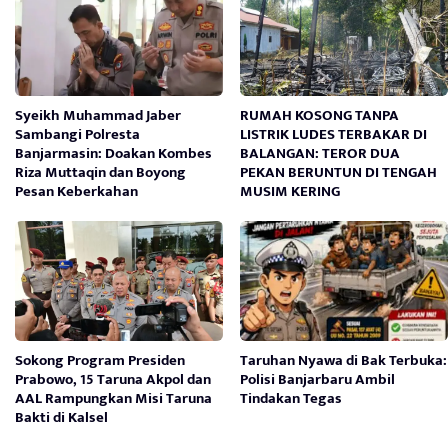
Syeikh Muhammad Jaber
RUMAH KOSONG TANPA
Sambangi Polresta
LISTRIK LUDES TERBAKAR DI
Banjarmasin: Doakan Kombes
BALANGAN: TEROR DUA
Riza Muttaqin dan Boyong
PEKAN BERUNTUN DI TENGAH
Pesan Keberkahan
MUSIM KERING
Sokong Program Presiden
Taruhan Nyawa di Bak Terbuka:
Prabowo, 15 Taruna Akpol dan
Polisi Banjarbaru Ambil
AAL Rampungkan Misi Taruna
Tindakan Tegas
Bakti di Kalsel