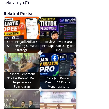
sekitarnya.(*)
Related Posts:
Cara Menjadi Affiliate
Review Envidi: Cara
Shopee yang Sukses:
Mendapatkan Uang dari
Strategi…
TikTok…
Laksana Fenomena
“Kodok Rebus”, Diam
Cara Jadi Konten
Terpaku Atas
Kreator FB Pro dan
Penindasan
Menghasilkan…