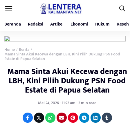
Beranda
Redaksi
Artikel
Ekonomi
Hukum
Keseh
Home
Berita
/
/
Mama Sinta Akui Kecewa dengan LBH, Kini Pilih Dukung PSN Food
Estate di Papua Selatan
Mama Sinta Akui Kecewa dengan
LBH, Kini Pilih Dukung PSN Food
Estate di Papua Selatan
Mei 24, 2026 - 11:22 am - 2 min read