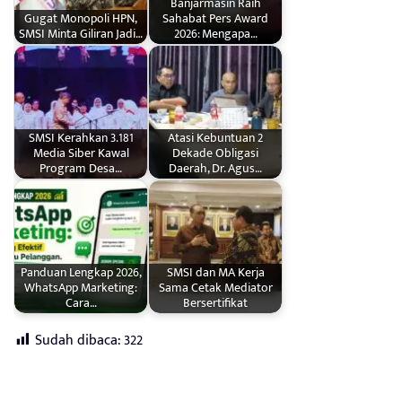
Banjarmasin Raih
Gugat Monopoli HPN,
Sahabat Pers Award
SMSI Minta Giliran Jadi…
2026: Mengapa…
SMSI Kerahkan 3.181
Atasi Kebuntuan 2
Media Siber Kawal
Dekade Obligasi
Program Desa…
Daerah, Dr. Agus…
Panduan Lengkap 2026,
SMSI dan MA Kerja
WhatsApp Marketing:
Sama Cetak Mediator
Cara…
Bersertifikat
Sudah dibaca:
322