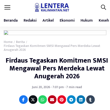
Beranda
Redaksi
Artikel
Ekonomi
Hukum
Keseh
Home
Berita
/
/
Firdaus Tegaskan Komitmen SMSI Mengawal Pers Merdeka Lewat
Anugerah 2026
Firdaus Tegaskan Komitmen SMSI
Mengawal Pers Merdeka Lewat
Anugerah 2026
Juni 20, 2026 - 7:01 pm - 7 min read