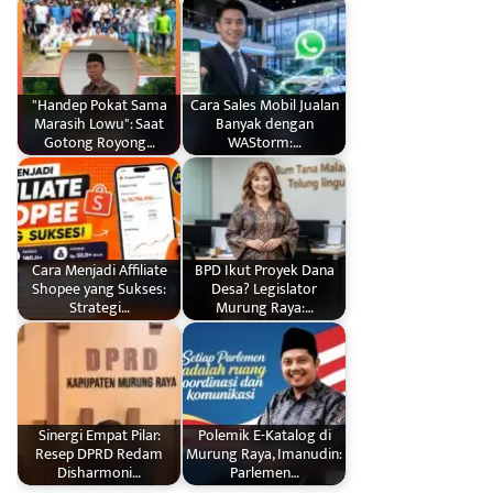
"Handep Pokat Sama
Cara Sales Mobil Jualan
Marasih Lowu": Saat
Banyak dengan
Gotong Royong…
WAStorm:…
Cara Menjadi Affiliate
BPD Ikut Proyek Dana
Shopee yang Sukses:
Desa? Legislator
Strategi…
Murung Raya:…
Sinergi Empat Pilar:
Polemik E-Katalog di
Resep DPRD Redam
Murung Raya, Imanudin:
Disharmoni…
Parlemen…