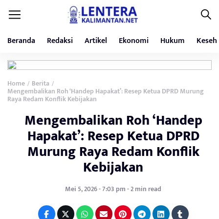
Beranda
Redaksi
Artikel
Ekonomi
Hukum
Keseh
Home
Berita
/
/
Mengembalikan Roh ‘Handep Hapakat’: Resep Ketua DPRD Murung
Raya Redam Konflik Kebijakan
Mengembalikan Roh ‘Handep
Hapakat’: Resep Ketua DPRD
Murung Raya Redam Konflik
Kebijakan
Mei 5, 2026 - 7:03 pm - 2 min read