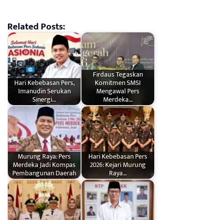
Related Posts:
Firdaus Tegaskan
Hari Kebebasan Pers,
Komitmen SMSI
Imanudin Serukan
Mengawal Pers
Sinergi…
Merdeka…
Murung Raya: Pers
Hari Kebebasan Pers
Merdeka Jadi Kompas
2026: Kejari Murung
Pembangunan Daerah
Raya…