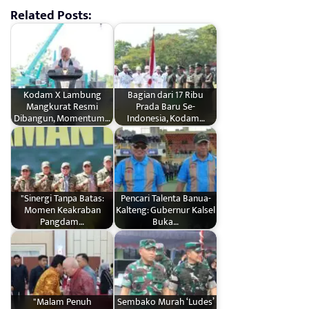
Related Posts:
Kodam X Lambung
Bagian dari 17 Ribu
Mangkurat Resmi
Prada Baru Se-
Dibangun, Momentum…
Indonesia, Kodam…
"Sinergi Tanpa Batas:
Pencari Talenta Banua-
Momen Keakraban
Kalteng: Gubernur Kalsel
Pangdam…
Buka…
"Malam Penuh
Sembako Murah ‘Ludes’