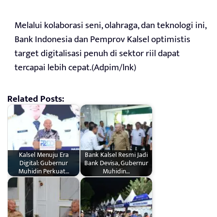
Melalui kolaborasi seni, olahraga, dan teknologi ini,
Bank Indonesia dan Pemprov Kalsel optimistis
target digitalisasi penuh di sektor riil dapat
tercapai lebih cepat.(Adpim/lnk)
Related Posts:
Kalsel Menuju Era
Bank Kalsel Resmi Jadi
Digital: Gubernur
Bank Devisa, Gubernur
Muhidin Perkuat…
Muhidin…