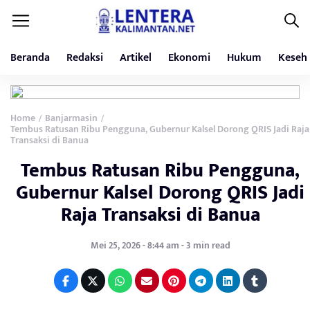
Beranda
Redaksi
Artikel
Ekonomi
Hukum
Keseh
Home
Banjarmasin
/
/
Tembus Ratusan Ribu Pengguna, Gubernur Kalsel Dorong QRIS Jadi Raja
Transaksi di Banua
Tembus Ratusan Ribu Pengguna,
Gubernur Kalsel Dorong QRIS Jadi
Raja Transaksi di Banua
Mei 25, 2026 - 8:44 am - 3 min read