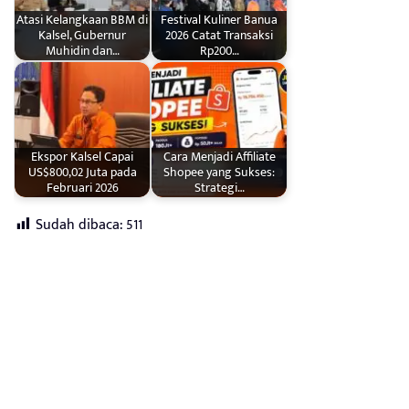
Atasi Kelangkaan BBM di
Festival Kuliner Banua
Kalsel, Gubernur
2026 Catat Transaksi
Muhidin dan…
Rp200…
Ekspor Kalsel Capai
Cara Menjadi Affiliate
US$800,02 Juta pada
Shopee yang Sukses:
Februari 2026
Strategi…
Sudah dibaca:
511