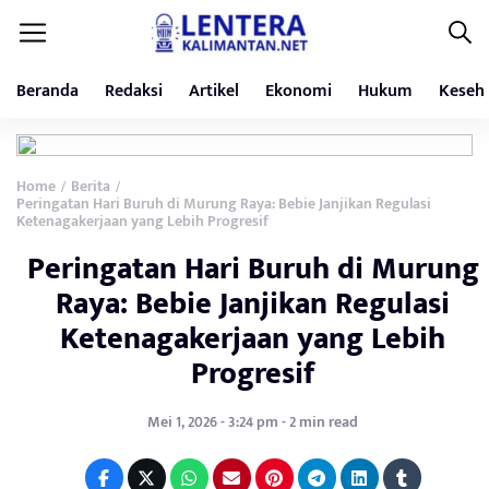
Beranda
Redaksi
Artikel
Ekonomi
Hukum
Keseh
Home
Berita
/
/
Peringatan Hari Buruh di Murung Raya: Bebie Janjikan Regulasi
Ketenagakerjaan yang Lebih Progresif
Peringatan Hari Buruh di Murung
Raya: Bebie Janjikan Regulasi
Ketenagakerjaan yang Lebih
Progresif
Mei 1, 2026 - 3:24 pm - 2 min read