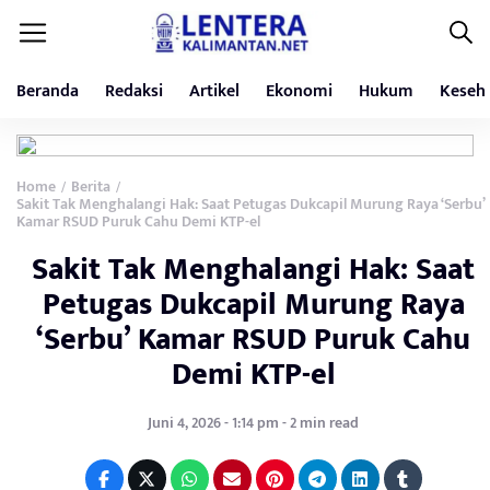
Beranda
Redaksi
Artikel
Ekonomi
Hukum
Keseh
Home
Berita
/
/
Sakit Tak Menghalangi Hak: Saat Petugas Dukcapil Murung Raya ‘Serbu’
Kamar RSUD Puruk Cahu Demi KTP-el
Sakit Tak Menghalangi Hak: Saat
Petugas Dukcapil Murung Raya
‘Serbu’ Kamar RSUD Puruk Cahu
Demi KTP-el
Juni 4, 2026 - 1:14 pm - 2 min read