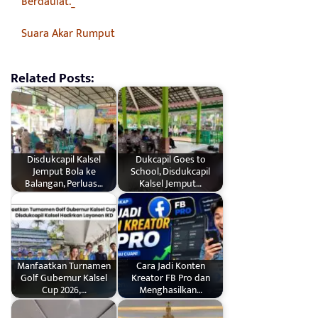
Berdaulat._
Suara Akar Rumput
Related Posts:
Disdukcapil Kalsel
Dukcapil Goes to
Jemput Bola ke
School, Disdukcapil
Balangan, Perluas…
Kalsel Jemput…
Manfaatkan Turnamen
Cara Jadi Konten
Golf Gubernur Kalsel
Kreator FB Pro dan
Cup 2026,…
Menghasilkan…