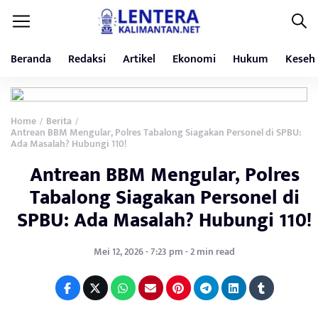
Beranda
Redaksi
Artikel
Ekonomi
Hukum
Keseh
Home
Berita
/
/
Antrean BBM Mengular, Polres Tabalong Siagakan Personel di SPBU:
Ada Masalah? Hubungi 110!
Antrean BBM Mengular, Polres
Tabalong Siagakan Personel di
SPBU: Ada Masalah? Hubungi 110!
Mei 12, 2026 - 7:23 pm - 2 min read