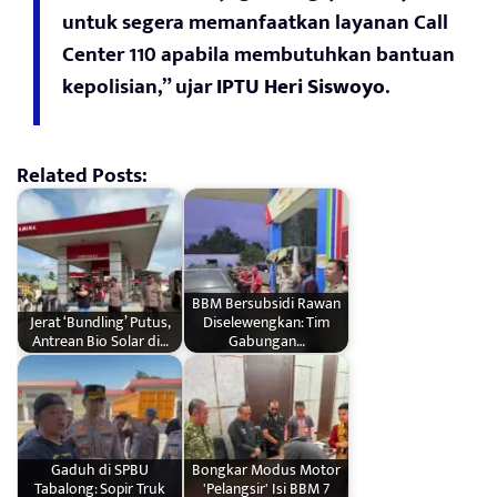
untuk segera memanfaatkan layanan Call
Center 110 apabila membutuhkan bantuan
kepolisian,” ujar
IPTU Heri Siswoyo
.
Related Posts:
BBM Bersubsidi Rawan
Jerat ‘Bundling’ Putus,
Diselewengkan: Tim
Antrean Bio Solar di…
Gabungan…
Gaduh di SPBU
Bongkar Modus Motor
Tabalong: Sopir Truk
'Pelangsir' Isi BBM 7