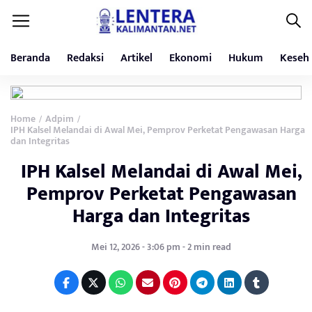
Beranda
Redaksi
Artikel
Ekonomi
Hukum
Keseh
Home
Adpim
/
/
IPH Kalsel Melandai di Awal Mei, Pemprov Perketat Pengawasan Harga
dan Integritas
IPH Kalsel Melandai di Awal Mei,
Pemprov Perketat Pengawasan
Harga dan Integritas
Mei 12, 2026 - 3:06 pm - 2 min read