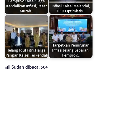
Pemprov Kalsel Siaga
Kendalikan Inflasi, Pasar
Inflasi Kalsel Melandai,
Murah…
TPID Optimistis…
Targetkan Penurunan
Jelang Idul Fitri, Harga
Inflasi Jelang Lebaran,
Pangan Kalsel Terkendali
Pemprov…
Sudah dibaca:
564