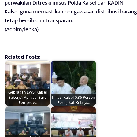
perwakilan Ditreskrimsus Polda Kalsel dan KADIN
Kalsel guna memastikan pengawasan distribusi barang
tetap bersih dan transparan.
(Adpim/lenka)
Related Posts:
Gebrakan EWS 'Kalsel
Bekerja': Aplikasi Baru
Inflasi Kalsel 0,86 Persen
Pemprov…
Peringkat Ketiga…