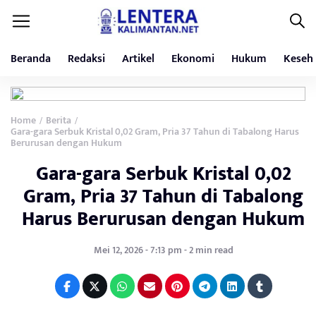
Beranda
Redaksi
Artikel
Ekonomi
Hukum
Keseh
Home
Berita
/
/
Gara-gara Serbuk Kristal 0,02 Gram, Pria 37 Tahun di Tabalong Harus
Berurusan dengan Hukum
Gara-gara Serbuk Kristal 0,02
Gram, Pria 37 Tahun di Tabalong
Harus Berurusan dengan Hukum
Mei 12, 2026 - 7:13 pm - 2 min read