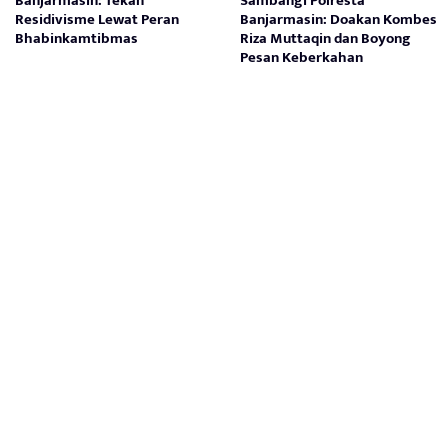
Banjarmasin: Tekan
Sambangi Polresta
Residivisme Lewat Peran
Banjarmasin: Doakan Kombes
Bhabinkamtibmas
Riza Muttaqin dan Boyong
Pesan Keberkahan