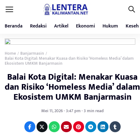
Beranda
Redaksi
Artikel
Ekonomi
Hukum
Keseh
Home
Banjarmasin
/
/
Balai Kota Digital: Menakar Kuasa dan Risiko ‘Homeless Media’ dalam
Ekosistem UMKM Banjarmasin
Balai Kota Digital: Menakar Kuasa
dan Risiko ‘Homeless Media’ dalam
Ekosistem UMKM Banjarmasin
Mei 11, 2026 - 3:47 pm - 3 min read