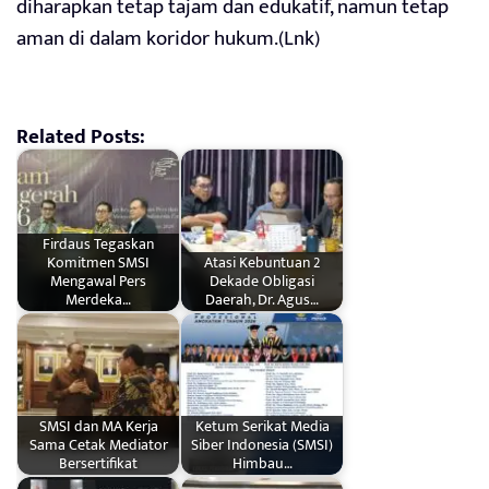
diharapkan tetap tajam dan edukatif, namun tetap
aman di dalam koridor hukum.(Lnk)
Related Posts:
Firdaus Tegaskan
Komitmen SMSI
Atasi Kebuntuan 2
Mengawal Pers
Dekade Obligasi
Merdeka…
Daerah, Dr. Agus…
SMSI dan MA Kerja
Ketum Serikat Media
Sama Cetak Mediator
Siber Indonesia (SMSI)
Bersertifikat
Himbau…