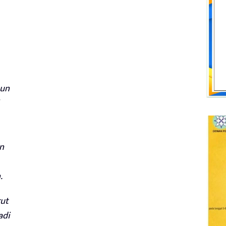
pun
n
.
rut
adi