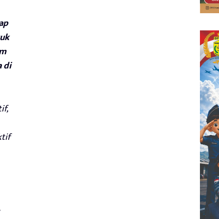
ap
tuk
am
 di
if,
tif