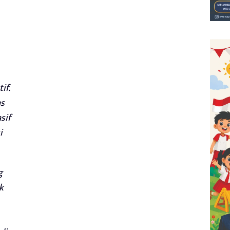
if.
as
sif
i
g
k