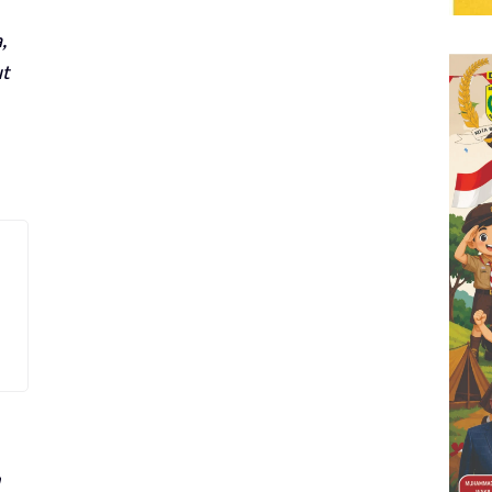
,
ut
n