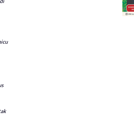
di
micu
us
tak