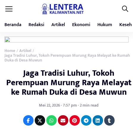
Beranda
Redaksi
Artikel
Ekonomi
Hukum
Keseh
Home
Artikel
/
/
Jaga Tradisi Luhur, Tokoh Perempuan Murung Raya Melayat ke Rumah
Duka di Desa Muwun
Jaga Tradisi Luhur, Tokoh
Perempuan Murung Raya Melayat
ke Rumah Duka di Desa Muwun
Mei 22, 2026 - 7:57 pm - 2 min read