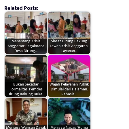
Related Posts:
Menantang Krisis
Siasat Dirung Bakung
Anggaran: Bagaimana
Lawan Krisis Anggaran:
Desa Dirung…
Layanan…
Bukan Sekadar
Wajah Pelayanan Publik
Formalitas: Pemdes
Dimulai dari Halaman:
Dirung Bakung Buka…
Rahasia…
Menjaga Warisan Dayak
Menjaga Napas 'Huma