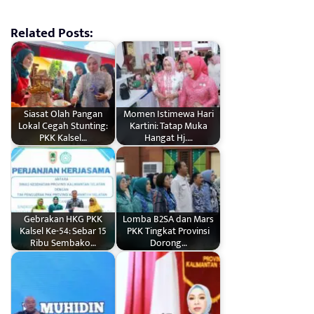
Related Posts:
Siasat Olah Pangan
Momen Istimewa Hari
Lokal Cegah Stunting:
Kartini: Tatap Muka
PKK Kalsel…
Hangat Hj.…
Gebrakan HKG PKK
Lomba B2SA dan Mars
Kalsel Ke-54: Sebar 15
PKK Tingkat Provinsi
Ribu Sembako…
Dorong…