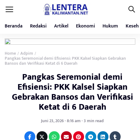
Beranda
Redaksi
Artikel
Ekonomi
Hukum
Keseh
Home
Adpim
/
/
Pangkas Seremonial demi Efisiensi: PKK Kalsel Siapkan Gebrakan
Bansos dan Verifikasi Ketat di 6 Daerah
Pangkas Seremonial demi
Efisiensi: PKK Kalsel Siapkan
Gebrakan Bansos dan Verifikasi
Ketat di 6 Daerah
Juni 23, 2026 - 8:16 am - 3 min read