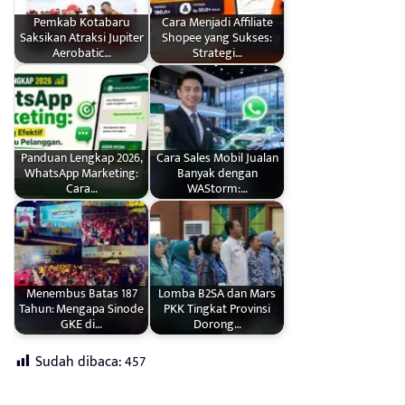
Pemkab Kotabaru
Cara Menjadi Affiliate
Saksikan Atraksi Jupiter
Shopee yang Sukses:
Aerobatic…
Strategi…
Panduan Lengkap 2026,
Cara Sales Mobil Jualan
WhatsApp Marketing:
Banyak dengan
Cara…
WAStorm:…
Menembus Batas 187
Lomba B2SA dan Mars
Tahun: Mengapa Sinode
PKK Tingkat Provinsi
GKE di…
Dorong…
Sudah dibaca:
457