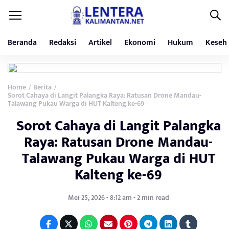
Beranda
Redaksi
Artikel
Ekonomi
Hukum
Keseh
Home
Berita
/
/
Sorot Cahaya di Langit Palangka Raya: Ratusan Drone Mandau-
Talawang Pukau Warga di HUT Kalteng ke-69
Sorot Cahaya di Langit Palangka
Raya: Ratusan Drone Mandau-
Talawang Pukau Warga di HUT
Kalteng ke-69
Mei 25, 2026 - 8:12 am - 2 min read