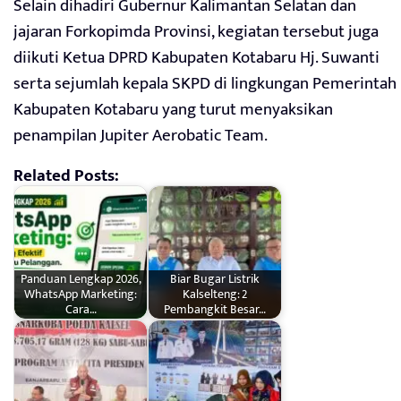
Selain dihadiri Gubernur Kalimantan Selatan dan
jajaran Forkopimda Provinsi, kegiatan tersebut juga
diikuti Ketua DPRD Kabupaten Kotabaru Hj. Suwanti
serta sejumlah kepala SKPD di lingkungan Pemerintah
Kabupaten Kotabaru yang turut menyaksikan
penampilan Jupiter Aerobatic Team.
Related Posts:
Panduan Lengkap 2026,
Biar Bugar Listrik
WhatsApp Marketing:
Kalselteng: 2
Cara…
Pembangkit Besar…