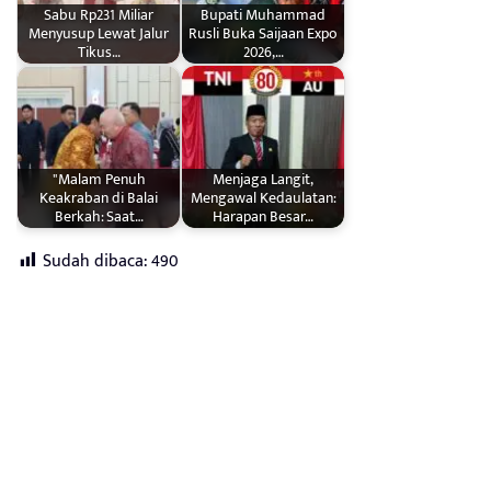
Sabu Rp231 Miliar
Bupati Muhammad
Menyusup Lewat Jalur
Rusli Buka Saijaan Expo
Tikus…
2026,…
"Malam Penuh
Menjaga Langit,
Keakraban di Balai
Mengawal Kedaulatan:
Berkah: Saat…
Harapan Besar…
Sudah dibaca:
490