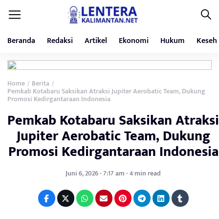
Beranda
Redaksi
Artikel
Ekonomi
Hukum
Keseh
Home
Berita
/
/
Pemkab Kotabaru Saksikan Atraksi Jupiter Aerobatic Team, Dukung
Promosi Kedirgantaraan Indonesia
Pemkab Kotabaru Saksikan Atraksi
Jupiter Aerobatic Team, Dukung
Promosi Kedirgantaraan Indonesia
Juni 6, 2026 - 7:17 am - 4 min read