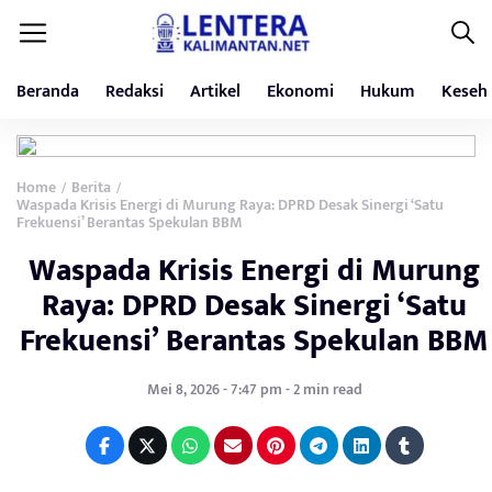
Beranda
Redaksi
Artikel
Ekonomi
Hukum
Keseh
Home
Berita
/
/
Waspada Krisis Energi di Murung Raya: DPRD Desak Sinergi ‘Satu
Frekuensi’ Berantas Spekulan BBM
Waspada Krisis Energi di Murung
Raya: DPRD Desak Sinergi ‘Satu
Frekuensi’ Berantas Spekulan BBM
Mei 8, 2026 - 7:47 pm - 2 min read