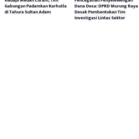
Hadapi Medan Curam, Tim
Pencegahan Penyelewengan
Gabungan Padamkan Karhutla
Dana Desa: DPRD Murung Raya
di Tahura Sultan Adam
Desak Pembentukan Tim
Investigasi Lintas Sektor