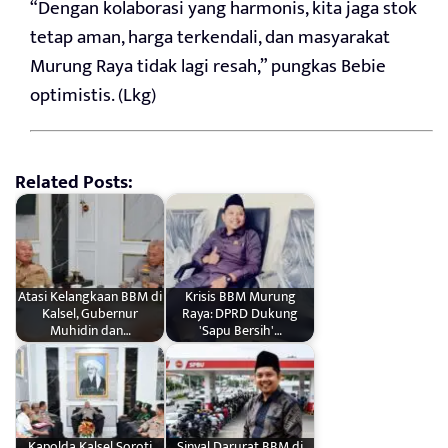
“Dengan kolaborasi yang harmonis, kita jaga stok
tetap aman, harga terkendali, dan masyarakat
Murung Raya tidak lagi resah,” pungkas Bebie
optimistis. (Lkg)
Related Posts:
Atasi Kelangkaan BBM di
Krisis BBM Murung
Kalsel, Gubernur
Raya: DPRD Dukung
Muhidin dan…
'Sapu Bersih'…
Kapolda Kalsel Soroti
Sinyal Darurat BBM di