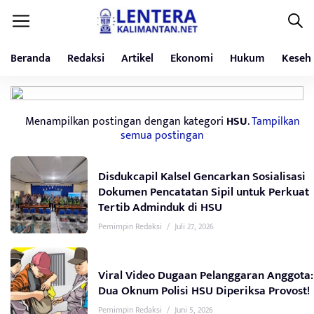
Beranda
Redaksi
Artikel
Ekonomi
Hukum
Keseh
Menampilkan postingan dengan kategori
HSU
.
Tampilkan
semua postingan
Disdukcapil Kalsel Gencarkan Sosialisasi
Dokumen Pencatatan Sipil untuk Perkuat
Tertib Adminduk di HSU
Pemimpin Redaksi
/
Juli 27, 2026
Viral Video Dugaan Pelanggaran Anggota:
Dua Oknum Polisi HSU Diperiksa Provost!
Pemimpin Redaksi
/
Juni 5, 2026