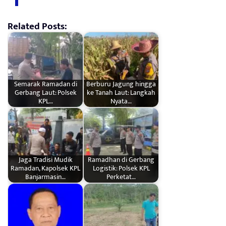
Related Posts:
Semarak Ramadan di
Berburu Jagung hingga
Gerbang Laut: Polsek
ke Tanah Laut: Langkah
KPL…
Nyata…
Jaga Tradisi Mudik
Ramadhan di Gerbang
Ramadan, Kapolsek KPL
Logistik: Polsek KPL
Banjarmasin…
Perketat…