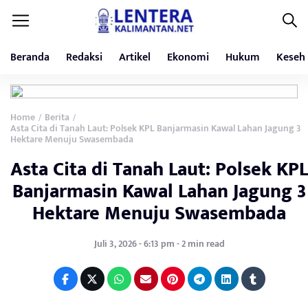
Beranda
Redaksi
Artikel
Ekonomi
Hukum
Keseh
Home
Berita
/
/
Asta Cita di Tanah Laut: Polsek KPL Banjarmasin Kawal Lahan Jagung 3
Hektare Menuju Swasembada
Asta Cita di Tanah Laut: Polsek KPL
Banjarmasin Kawal Lahan Jagung 3
Hektare Menuju Swasembada
Juli 3, 2026 - 6:13 pm - 2 min read