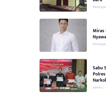
Pemimpin
Miras 
Nyawa
Pemimpin
Sabu S
Polres
Narko
admin
/