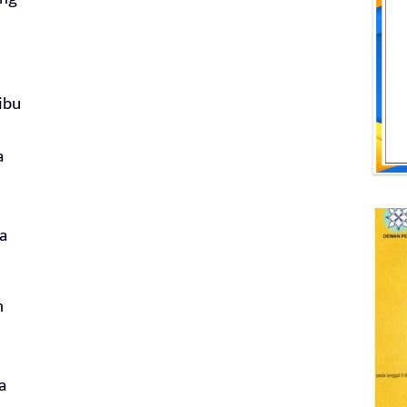
ibu
a
a
n
a