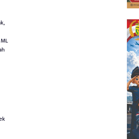
k,
. ML
ah
ek