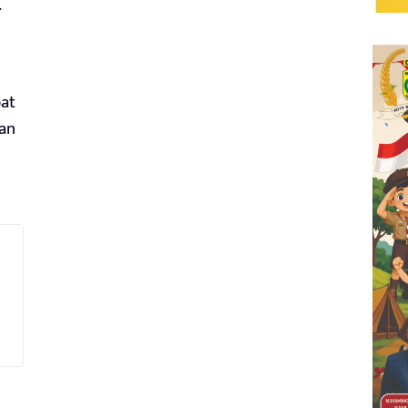
.
bat
an