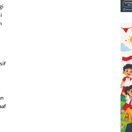
gi
i
h
sif
a
an
aaf