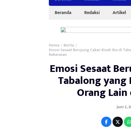
Beranda
Redaksi
Artikel
Home
Berita
/
/
Emosi Sesaat Berujung Cakar: Kisah Ibu di Ta
Kekerasan
Emosi Sesaat Beru
Tabalong yang 
Orang Lain
Juni 3, 