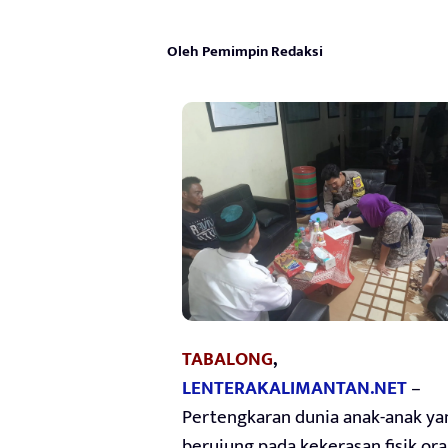
Oleh Pemimpin Redaksi
TABALONG
,
LENTERAKALIMANTAN.NET
–
Pertengkaran dunia anak-anak ya
berujung pada kekerasan fisik or