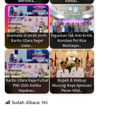
Merdeka…
Rantai…
Dramatis di Jerah Jorih:
Tegaskan Tak Anti-Kritik,
Barito Utara Segel
Kombes Pol Riza
Gelar…
Muttaqin…
Barito Utara Rajai Futsal
Bupati & Wabup
PWI 2026: Ketika
Murung Raya Apresiasi
Sepakan…
Peran Vital…
Sudah dibaca:
745