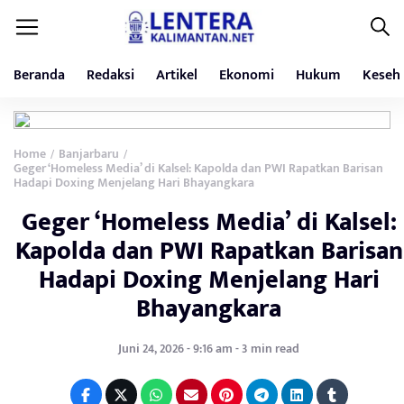
Beranda
Redaksi
Artikel
Ekonomi
Hukum
Keseh
Home
Banjarbaru
/
/
Geger ‘Homeless Media’ di Kalsel: Kapolda dan PWI Rapatkan Barisan
Hadapi Doxing Menjelang Hari Bhayangkara
Geger ‘Homeless Media’ di Kalsel:
Kapolda dan PWI Rapatkan Barisan
Hadapi Doxing Menjelang Hari
Bhayangkara
Juni 24, 2026 - 9:16 am - 3 min read