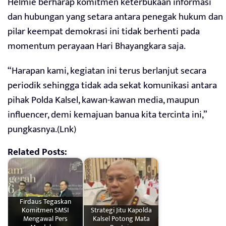
Helmie berharap komitmen keterbukaan informasi
dan hubungan yang setara antara penegak hukum dan
pilar keempat demokrasi ini tidak berhenti pada
momentum perayaan Hari Bhayangkara saja.
“Harapan kami, kegiatan ini terus berlanjut secara
periodik sehingga tidak ada sekat komunikasi antara
pihak Polda Kalsel, kawan-kawan media, maupun
influencer, demi kemajuan banua kita tercinta ini,”
pungkasnya.(Lnk)
Related Posts:
Firdaus Tegaskan
Komitmen SMSI
Strategi Jitu Kapolda
Mengawal Pers
Kalsel Potong Mata