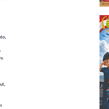
to,
D
um
ut,
n