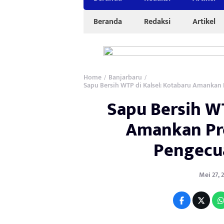
Beranda
Redaksi
Artikel
Home
Banjarbaru
/
/
Sapu Bersih WTP di Kalsel: Kotabaru Amankan
Sapu Bersih WT
Amankan Pre
Pengecua
Mei 27, 