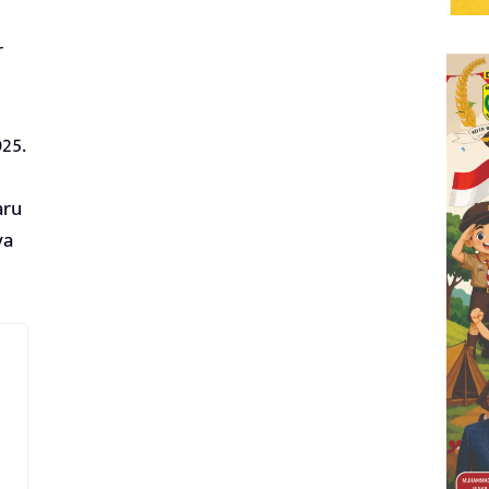
r
25.
aru
ya