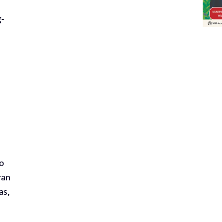
-
o
ran
as,