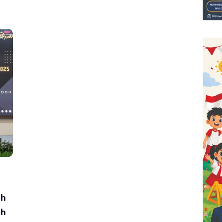
ah
ah