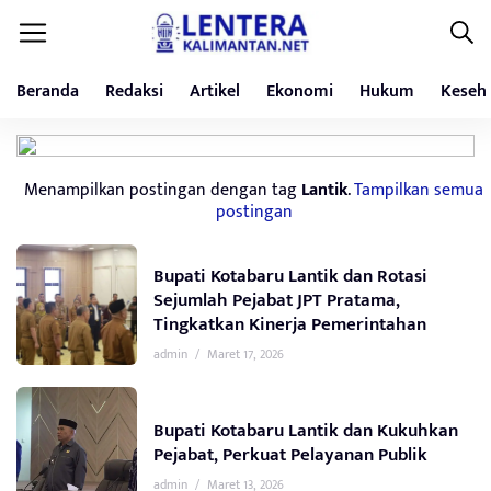
Beranda
Redaksi
Artikel
Ekonomi
Hukum
Keseh
Menampilkan postingan dengan tag
Lantik
.
Tampilkan semua
postingan
Bupati Kotabaru Lantik dan Rotasi
Sejumlah Pejabat JPT Pratama,
Tingkatkan Kinerja Pemerintahan
admin
/
Maret 17, 2026
Bupati Kotabaru Lantik dan Kukuhkan
Pejabat, Perkuat Pelayanan Publik
admin
/
Maret 13, 2026