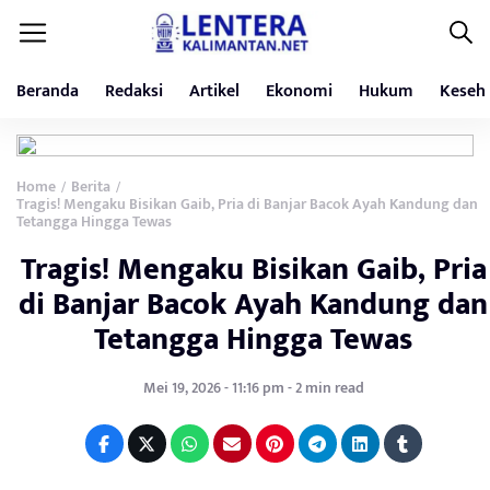
Beranda
Redaksi
Artikel
Ekonomi
Hukum
Keseh
Home
Berita
/
/
Tragis! Mengaku Bisikan Gaib, Pria di Banjar Bacok Ayah Kandung dan
Tetangga Hingga Tewas
Tragis! Mengaku Bisikan Gaib, Pria
di Banjar Bacok Ayah Kandung dan
Tetangga Hingga Tewas
Mei 19, 2026 - 11:16 pm - 2 min read