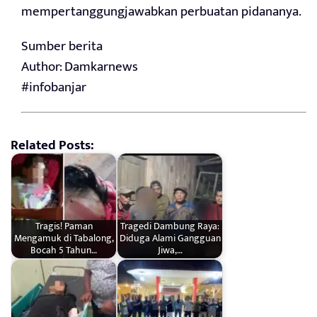
mempertanggungjawabkan perbuatan pidananya.
Sumber berita
Author: Damkarnews
#infobanjar
Related Posts:
Tragis! Paman
Tragedi Dambung Raya:
Mengamuk di Tabalong,
Diduga Alami Gangguan
Bocah 5 Tahun…
Jiwa,…