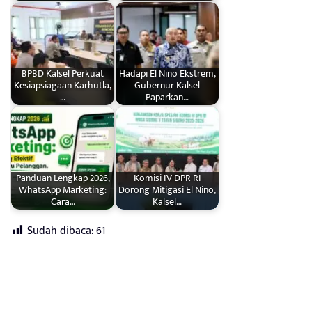
BPBD Kalsel Perkuat
Hadapi El Nino Ekstrem,
Kesiapsiagaan Karhutla,
Gubernur Kalsel
…
Paparkan…
Panduan Lengkap 2026,
Komisi IV DPR RI
WhatsApp Marketing:
Dorong Mitigasi El Nino,
Cara…
Kalsel…
Sudah dibaca:
61