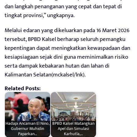
dan langkah penanganan yang cepat dan tepat di
tingkat provinsi,” ungkapnya.
Melalui edaran yang dikeluarkan pada 16 Maret 2026
tersebut, BPBD Kalsel berharap seluruh pemangku
kepentingan dapat meningkatkan kewaspadaan dan
kesiapsiagaan sejak dini guna meminimalkan risiko
serta dampak kebakaran hutan dan lahan di
Kalimantan Selatan(mckalsel/lnk).
Related Posts:
Hadapi Ancaman El Nino,
BPBD Kalsel Matangkan
Gubernur Muhidin
Apel dan Simulasi
Paparkan…
Karhutla,…