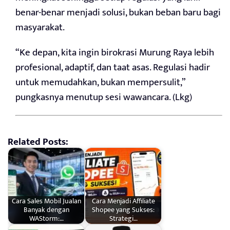
benar-benar menjadi solusi, bukan beban baru bagi
masyarakat.
“Ke depan, kita ingin birokrasi Murung Raya lebih
profesional, adaptif, dan taat asas. Regulasi hadir
untuk memudahkan, bukan mempersulit,”
pungkasnya menutup sesi wawancara. (Lkg)
Related Posts:
Cara Sales Mobil Jualan
Cara Menjadi Affiliate
Banyak dengan
Shopee yang Sukses:
WAStorm:…
Strategi…