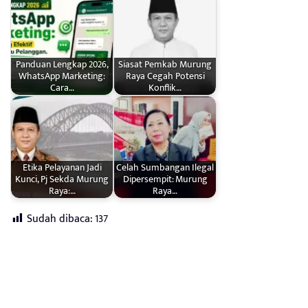
Panduan Lengkap 2026,
Siasat Pemkab Murung
WhatsApp Marketing:
Raya Cegah Potensi
Cara…
Konflik…
Etika Pelayanan Jadi
Celah Sumbangan Ilegal
Kunci, Pj Sekda Murung
Dipersempit: Murung
Raya:…
Raya…
Sudah dibaca:
137