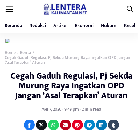
Beranda
Redaksi
Artikel
Ekonomi
Hukum
Keseh
Home
Berita
/
/
Cegah Gaduh Regulasi, Pj Sekda Murung Raya Ingatkan OPD Jangan
‘Asal Terapkan’ Aturan
Cegah Gaduh Regulasi, Pj Sekda
Murung Raya Ingatkan OPD
Jangan ‘Asal Terapkan’ Aturan
Mei 7, 2026 - 9:49 pm - 2 min read