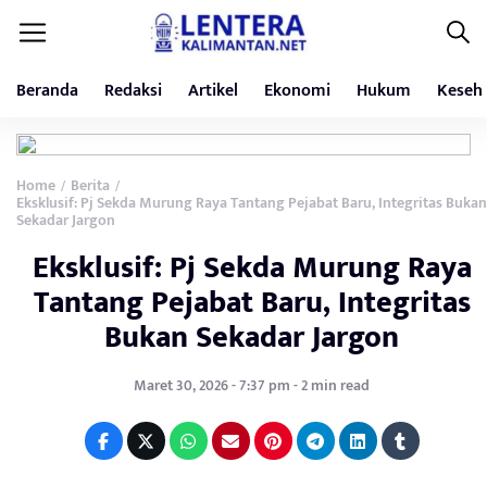
Beranda
Redaksi
Artikel
Ekonomi
Hukum
Keseh
Home
Berita
/
/
Eksklusif: Pj Sekda Murung Raya Tantang Pejabat Baru, Integritas Bukan
Sekadar Jargon
Eksklusif: Pj Sekda Murung Raya
Tantang Pejabat Baru, Integritas
Bukan Sekadar Jargon
Maret 30, 2026 - 7:37 pm - 2 min read