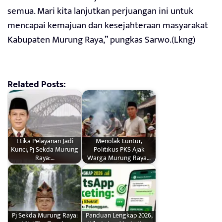
semua. Mari kita lanjutkan perjuangan ini untuk
mencapai kemajuan dan kesejahteraan masyarakat
Kabupaten Murung Raya,” pungkas Sarwo.(Lkng)
Related Posts:
Etika Pelayanan Jadi
Menolak Luntur,
Kunci, Pj Sekda Murung
Politikus PKS Ajak
Raya:…
Warga Murung Raya…
Pj Sekda Murung Raya:
Panduan Lengkap 2026,