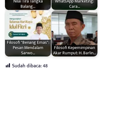
Nilai Tira Tangka
WhatsApp Marketing:
Balang…
Cara…
Filosofi "Benang Emas":
Pesan Mendalam
Filosofi Kepemimpinan
Sarwo…
Akar Rumput: H. Barlin…
Sudah dibaca:
48