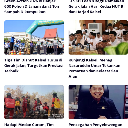
Green Action 2026 di Banjar,
31 SKPD dan 8 Regu Ramaikan
600 Pohon Ditanam dan 2 Ton
Gerak Jalan Hari Kedua HUT RI
Sampah Dikumpulkan
dan Harjad Kalsel
Tiga Tim Dishut Kalsel Turun di
Kunjungi Kalsel, Menag
Gerak Jalan, Targetkan Prestasi
Nasaruddin Umar Tekankan
Terbaik
Persatuan dan Kelestarian
Alam
Hadapi Medan Curam, Tim
Pencegahan Penyelewengan