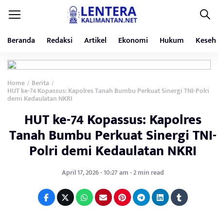
Beranda
Redaksi
Artikel
Ekonomi
Hukum
Keseh
Home
Berita
/
/
HUT ke-74 Kopassus: Kapolres Tanah Bumbu Perkuat Sinergi TNI-Polri
demi Kedaulatan NKRI
HUT ke-74 Kopassus: Kapolres
Tanah Bumbu Perkuat Sinergi TNI-
Polri demi Kedaulatan NKRI
April 17, 2026 - 10:27 am - 2 min read