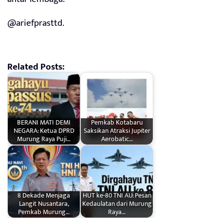
@ariefprasttd.
Related Posts:
BERANI MATI DEMI
Pemkab Kotabaru
NEGARA: Ketua DPRD
Saksikan Atraksi Jupiter
Murung Raya Puji…
Aerobatic…
8 Dekade Menjaga
HUT ke-80 TNI AU: Pesan
Langit Nusantara,
Kedaulatan dari Murung
Pemkab Murung…
Raya…