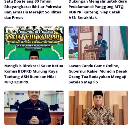
Satu Doa Jelang 80 Tahun
Dukungan Mengalir untuk Guru
Bhayangkara: Ikhtiar Polresta
Pedalaman di Panggung MTQ
Banjarmasin Merajut Soliditas
KORPRI Kalteng, Siap Cetak
dan Presisi
ASN Berakhlak
Mengikis Birokrasi Kaku: Ketua
Lawan Candu Game Online,
Komisi II DPRD Murung Raya
Gubernur Kalsel Muhidin Desak
Tantang ASN Bumikan Nilai
Orang Tua Budayakan Mengaji
MTQ KORPRI
Setelah Magrib