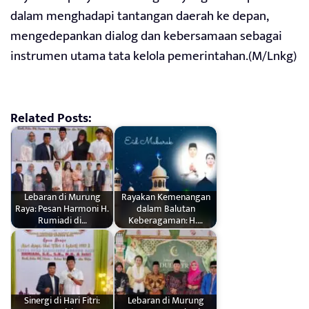
dalam menghadapi tantangan daerah ke depan,
mengedepankan dialog dan kebersamaan sebagai
instrumen utama tata kelola pemerintahan.(M/Lnkg)
Related Posts:
Lebaran di Murung
Rayakan Kemenangan
Raya: Pesan Harmoni H.
dalam Balutan
Rumiadi di…
Keberagaman: H.…
Sinergi di Hari Fitri:
Lebaran di Murung