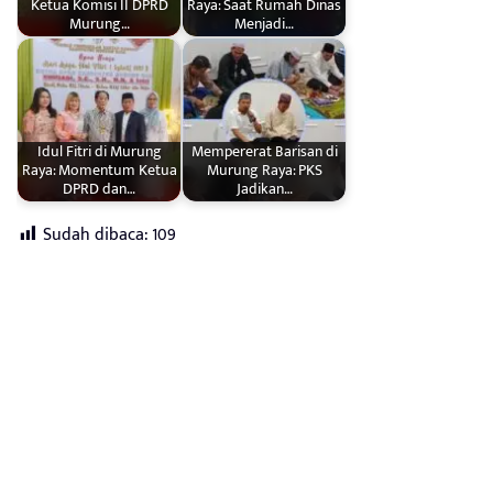
Ketua Komisi II DPRD
Raya: Saat Rumah Dinas
Murung…
Menjadi…
Idul Fitri di Murung
Mempererat Barisan di
Raya: Momentum Ketua
Murung Raya: PKS
DPRD dan…
Jadikan…
Sudah dibaca:
109