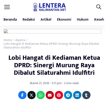
Beranda
Redaksi
Artikel
Ekonomi
Hukum
Keseh
Home
Agama
/
/
Lobi Hangat di Kediaman Ketua DPRD: Sinergi Murung Raya Dibalut
Silaturahmi Idulfitri
Lobi Hangat di Kediaman Ketua
DPRD: Sinergi Murung Raya
Dibalut Silaturahmi Idulfitri
Maret 21, 2026 - 3:11 pm - 2 min read