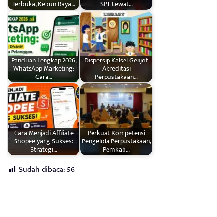
Terbuka, Kebun Raya…
SPT Lewat…
Panduan Lengkap 2026,
Dispersip Kalsel Genjot
WhatsApp Marketing:
Akreditasi
Cara…
Perpustakaan…
Cara Menjadi Affiliate
Perkuat Kompetensi
Shopee yang Sukses:
Pengelola Perpustakaan,
Strategi…
Pemkab…
Sudah dibaca:
56