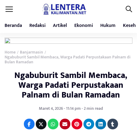
Beranda
Redaksi
Artikel
Ekonomi
Hukum
Keseh
Home
Banjarmasin
/
/
Ngabuburit Sambil Membaca, Warga Padati Perpustakaan Palnam di
Bulan Ramadan
Ngabuburit Sambil Membaca,
Warga Padati Perpustakaan
Palnam di Bulan Ramadan
Maret 4, 2026 - 11:14 pm - 2 min read