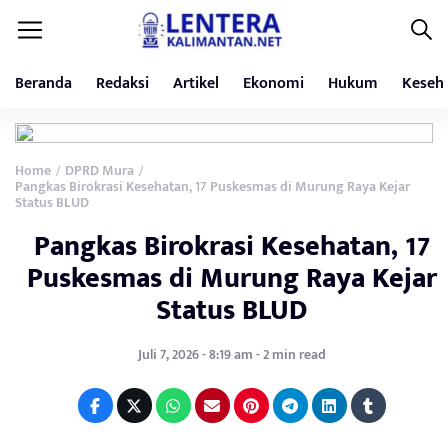
Beranda
Redaksi
Artikel
Ekonomi
Hukum
Keseh
Home
DPRD Mura
/
/
Pangkas Birokrasi Kesehatan, 17 Puskesmas di Murung Raya Kejar
Status BLUD
Pangkas Birokrasi Kesehatan, 17
Puskesmas di Murung Raya Kejar
Status BLUD
Juli 7, 2026 - 8:19 am - 2 min read