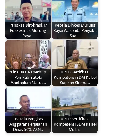
Pangkas Birokrasi: 17
Kepala Dinkes Murung
Puskesmas Murung
Raya: Waspada Penyakit
Raya…
Saat…
"Finalisasi Raperbup:
UPTD Sertifikasi
Pemkab Batola
Kompetensi SDM Kalsel
Mantapkan Status…
Siapkan Skema…
"Batola Pangkas
UPTD Sertifikasi
Anggaran Perjalanan
Kompetensi SDM Kalsel
Dinas 50%, ASN…
Mulai…