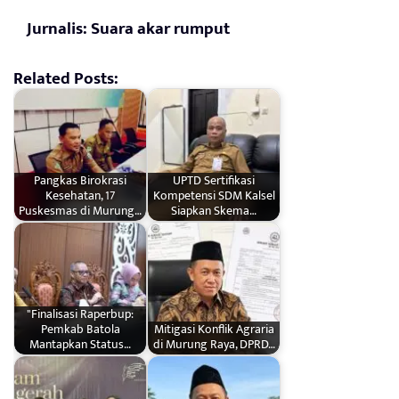
Jurnalis: Suara akar rumput
Related Posts:
Pangkas Birokrasi
UPTD Sertifikasi
Kesehatan, 17
Kompetensi SDM Kalsel
Puskesmas di Murung…
Siapkan Skema…
"Finalisasi Raperbup:
Pemkab Batola
Mitigasi Konflik Agraria
Mantapkan Status…
di Murung Raya, DPRD…