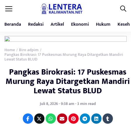
Beranda
Redaksi
Artikel
Ekonomi
Hukum
Keseh
Home
Biro adpim
/
/
Pangkas Birokrasi: 17 Puskesmas Murung Raya Ditargetkan Mandiri
Lewat Status BLUD
Pangkas Birokrasi: 17 Puskesmas
Murung Raya Ditargetkan Mandiri
Lewat Status BLUD
Juli 8, 2026 - 9:38 am - 3 min read