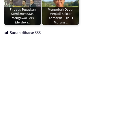
Firdaus Tegaskan
Mengubah Dapur
Komitmen SMSI
Menjadi Sektor
Mengawal Pers
Komersial: DPRD
Merdeka…
Murung…
Sudah dibaca:
555